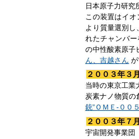
日本原子力研究
この装置はイオ
より質量選別し
れたチャンバー
の中性酸素原子
ん、吉越さん
が
２００３年３
当時の東京工業
炭素ナノ物質の
銃”ＯＭＥ-００
２００３年７
宇宙開発事業団