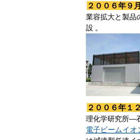
２００６年９
業容拡大と製品
設 。
２００６年１
理化学研究所―
電子ビームイオ