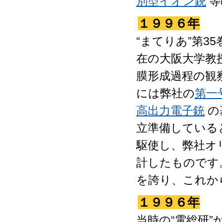
別型イオン銃
等
１９９６年
“まてりあ”第3
在の大阪大学教
膜形成過程の観
には弊社の
第一
高出力電子銃
の
立準備している
駆使し、弊社オ
計したものです
を誇り、これか
１９９６年
当時の“電総研