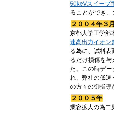
50keVスイー
ることができ、
２００４年３
京都大学工学部
速高出力イオン
る為に、試料表
るだけ損傷を与
た。この時データで
れ、弊社の低速
の方々の御指導
２００５年
業容拡大の為二