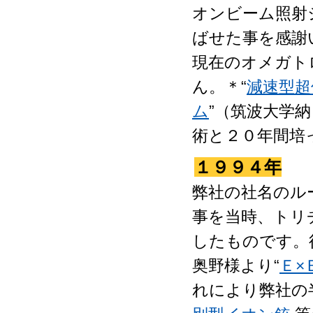
オンビーム照射
ばせた事を感謝
現在のオメガト
ん。＊“
減速型超
ム
”（筑波大学
術と２０年間培
１９９４年
弊社の社名のル
事を当時、トリ
したものです。
奥野様より“
Ｅ×
れにより弊社の