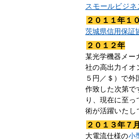
スモールビジネ
２０１１年１
茨城県信用保証協
２０１２年
某光学機器メー
社の高出力イオ
５円／＄）で外
作致した次第で
り、現在に至っ
術が活躍いたし
２０１３年７
大電流仕様の
小