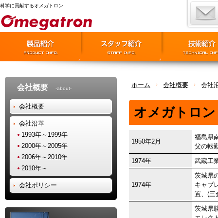
科学に貢献するオメガトロン
ホーム
会社概要
会社
会社概要
about
会社概要
オメガトロン
会社沿革
1993年～1999年
福島県
1950年2月
2000年～2005年
父の転
2006年～2010年
1974年
武蔵工
2010年～
茨城県
1974年
キャブ
会社ポリシー
置、(
茨城県
エレクト